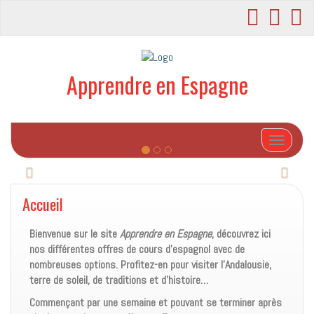
Apprendre en Espagne
Afficher/
P
S
Accueil
r
u
é
i
Bienvenue sur le site
Apprendre en Espagne
, découvrez ici
c
v
nos différentes offres de cours d’espagnol avec de
e
a
nombreuses options. Profitez-en pour visiter l’Andalousie,
d
n
terre de soleil, de traditions et d’histoire…
e
t
Commençant par une semaine et pouvant se terminer après