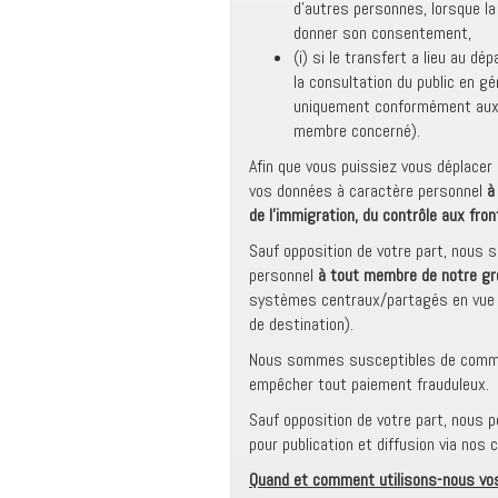
d’autres personnes, lorsque la
donner son consentement,
(i) si le transfert a lieu au dé
la consultation du public en gé
uniquement conformément aux c
membre concerné).
Afin que vous puissiez vous déplacer
vos données à caractère personnel
à
de l’immigration, du contrôle aux front
Sauf opposition de votre part, nous 
personnel
à tout membre de notre g
systèmes centraux/partagés en vue d
de destination).
Nous sommes susceptibles de comm
empêcher tout paiement frauduleux.
Sauf opposition de votre part, nous p
pour publication et diffusion via nos
Quand et comment utilisons-nous vos