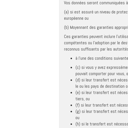
Vos données seront communiquées à d
(a) si est assuré un niveau de protec
européenne ou
(b) Moyennant des garanties appropri
Ces garanties peuvent inclure l’utili
compétentes ou l’adoption par le de
reconnus suffisants par les autorité
à l’une des conditions suivante
(c) si vous y avez expresséme
pouvait comporter pour vous, 
(d) si leur transfert est néce
le ou les pays de destination o
(e) si leur transfert est néces
tiers, ou
(f) si leur transfert est néces
(g) si leur transfert est néces
ou
(h) si le transfert est nécess