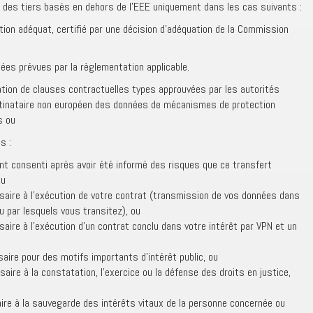
es tiers basés en dehors de l’EEE uniquement dans les cas suivants :
tion adéquat, certifié par une décision d’adéquation de la Commission
ées prévues par la règlementation applicable.
sation de clauses contractuelles types approuvées par les autorités
stinataire non européen des données de mécanismes de protection
s ou
s :
nt consenti après avoir été informé des risques que ce transfert
ou
ssaire à l’exécution de votre contrat (transmission de vos données dans
u par lesquels vous transitez), ou
saire à l’exécution d’un contrat conclu dans votre intérêt par VPN et un
saire pour des motifs importants d’intérêt public, ou
saire à la constatation, l’exercice ou la défense des droits en justice,
aire à la sauvegarde des intérêts vitaux de la personne concernée ou