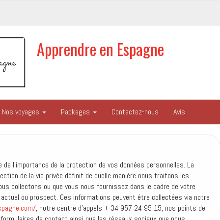
Apprendre en Espagne
Nos voyages
Packages
Contactez-nous
Avis
de l’importance de la protection de vos données personnelles. La
ction de la vie privée définit de quelle manière nous traitons les
us collectons ou que vous nous fournissez dans le cadre de votre
t actuel ou prospect. Ces informations peuvent être collectées via notre
espagne.com/
, notre centre d’appels + 34 957 24 95 15, nos points de
 formulaires de contact ainsi que les réseaux sociaux que nous