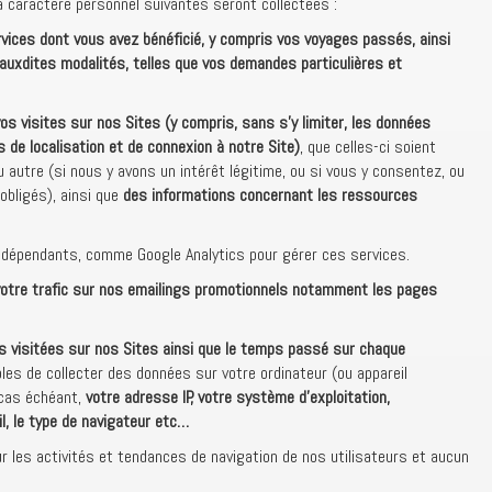
à caractère personnel suivantes seront collectées :
vices dont vous avez bénéficié, y compris vos voyages passés, ainsi
 auxdites modalités, telles que vos demandes particulières et
s visites sur nos Sites (y compris, sans s’y limiter, les données
s de localisation et de connexion à notre Site)
, que celles-ci soient
u autre (si nous y avons un intérêt légitime, ou si vous y consentez, ou
bligés), ainsi que
des informations concernant les ressources
ndépendants, comme Google Analytics pour gérer ces services.
otre trafic sur nos emailings promotionnels notamment les pages
s visitées sur nos Sites ainsi que le temps passé sur chaque
 de collecter des données sur votre ordinateur (ou appareil
 cas échéant,
votre adresse IP, votre système d’exploitation,
l, le type de navigateur etc…
 les activités et tendances de navigation de nos utilisateurs et aucun