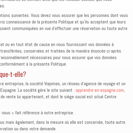
es.
rmations suivantes. Vous devez vous assurer que les personnes dont vous
s connaissance de la présente Politique et qu’ils acceptent que leurs
soient communiquées en vue d’effectuer une réservation ou toute autre
hat ou en tout état de cause en nous fournissant vos données à
 transférées, conservées et traitées de la manière énoncée ci-après.
raisonnablement nécessaires pour nous assurer que vos données
 conformément à la présente Politique.
ique-t-elle?
tre entreprise, la société Viajomas, un réseau d’agence de voyage et un
 Espagne. La société gère le site suivant :
apprendre-en-espagne.com
,
 de vente lui appartenant, et dont le siège social est situé Centre
« nous » fait référence à notre entreprise.
ous mais également, dans la mesure où elle est concernée, toute autre
rvation ou dans votre demande.