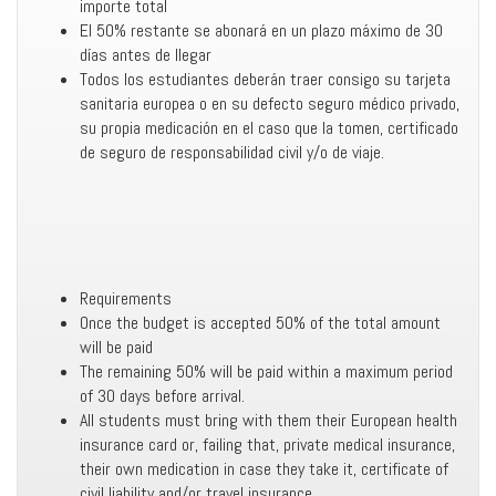
importe total
El 50% restante se abonará en un plazo máximo de 30
días antes de llegar
Todos los estudiantes deberán traer consigo su tarjeta
sanitaria europea o en su defecto seguro médico privado,
su propia medicación en el caso que la tomen, certificado
de seguro de responsabilidad civil y/o de viaje.
Requirements
Once the budget is accepted 50% of the total amount
will be paid
The remaining 50% will be paid within a maximum period
of 30 days before arrival.
All students must bring with them their European health
insurance card or, failing that, private medical insurance,
their own medication in case they take it, certificate of
civil liability and/or travel insurance