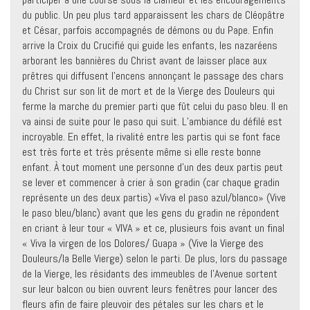
du public. Un peu plus tard apparaissent les chars de Cléopâtre
et César, parfois accompagnés de démons ou du Pape. Enfin
arrive la Croix du Crucifié qui guide les enfants, les nazaréens
arborant les bannières du Christ avant de laisser place aux
prêtres qui diffusent l’encens annonçant le passage des chars
du Christ sur son lit de mort et de la Vierge des Douleurs qui
ferme la marche du premier parti que fût celui du paso bleu. Il en
va ainsi de suite pour le paso qui suit. L’ambiance du défilé est
incroyable. En effet, la rivalité entre les partis qui se font face
est très forte et très présente même si elle reste bonne
enfant. À tout moment une personne d’un des deux partis peut
se lever et commencer à crier à son gradin (car chaque gradin
représente un des deux partis) «Viva el paso azul/blanco» (Vive
le paso bleu/blanc) avant que les gens du gradin ne répondent
en criant à leur tour « VIVA » et ce, plusieurs fois avant un final
« Viva la virgen de los Dolores/ Guapa » (Vive la Vierge des
Douleurs/la Belle Vierge) selon le parti. De plus, lors du passage
de la Vierge, les résidants des immeubles de l’Avenue sortent
sur leur balcon ou bien ouvrent leurs fenêtres pour lancer des
fleurs afin de faire pleuvoir des pétales sur les chars et le