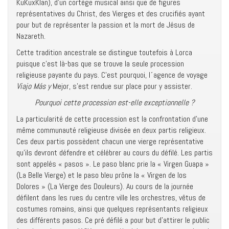
KuKuxKlan), d’un cortège musical ainsi que de figures
représentatives du Christ, des Vierges et des crucifiés ayant
pour but de représenter la passion et la mort de Jésus de
Nazareth.
Cette tradition ancestrale se distingue toutefois à Lorca
puisque c’est là-bas que se trouve la seule procession
religieuse payante du pays. C’est pourquoi, l´agence de voyage
Viajo Más y
Mejor, s’est rendue sur place pour y assister.
Pourquoi cette procession est-elle exceptionnelle ?
La particularité de cette procession est la confrontation d’une
même communauté religieuse divisée en deux partis religieux.
Ces deux partis possèdent chacun une vierge représentative
qu’ils devront défendre et célébrer au cours du défilé. Les partis
sont appelés « pasos ». Le paso blanc prie la « Virgen Guapa »
(La Belle Vierge) et le paso bleu prône la « Virgen de los
Dolores » (La Vierge des Douleurs). Au cours de la journée
défilent dans les rues du centre ville les orchestres, vêtus de
costumes romains, ainsi que quelques représentants religieux
des différents pasos. Ce pré défilé a pour but d’attirer le public